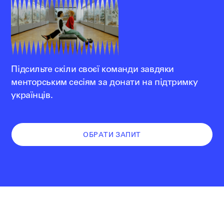
Підсильте скіли своєї команди завдяки
менторським сесіям за донати на підтримку
українців.
ОБРАТИ ЗАПИТ