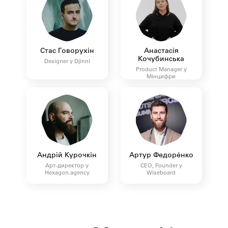
Стас Говорухін
Анастасія
Кочубинська
Designer у Djinni
Product Manager у
Мінцифри
Андрій Курочкін
Артур Федорéнко
Арт-директор у
CEO, Founder у
Hexagon.agency
Wiseboard