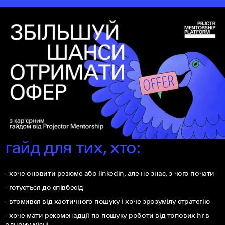
гайд для тих, хто:
- хоче оновити резюме або linkedin, але не знає, з чого почати
- готується до співбесід
- втомився від хаотичного пошуку і хоче зрозумілу стратегію
- хоче мати рекоменадції по пошуку роботи від топових hr в