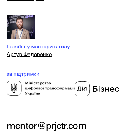
founder у ментори в тилу
Артур Федорéнко
за підтримки
mentor@prjctr.com