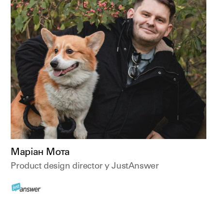
Маріан Мота
Product design director у JustAnswer