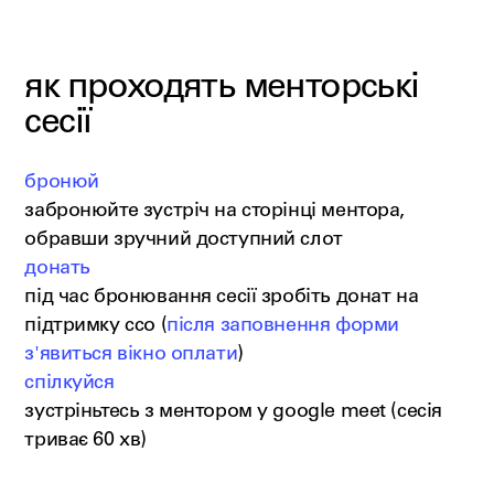
як проходять менторські
сесії
бронюй
забронюйте зустріч на сторінці ментора,
обравши зручний доступний слот
донать
під час бронювання сесії зробіть донат на
підтримку ссо (
після заповнення форми
з'явиться вікно оплати
)
спілкуйся
зустріньтесь з ментором у google meet (сесія
триває 60 хв)