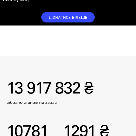
одному місці
ДІЗНАТИСЬ БІЛЬШЕ
13 917 832 ₴
зібрано станом на
зараз
10781
1291 ₴