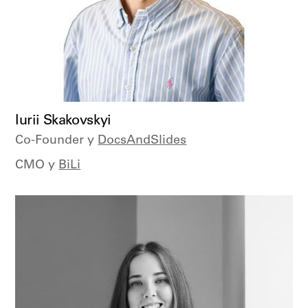
Iurii Skakovskyi
Co-Founder у
DocsAndSlides
CMO у
BiLi