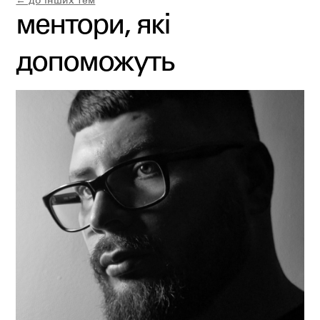
← до інших тем
ментори, які
допоможуть