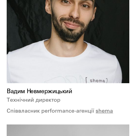
Вадим Невмержицький
Технічний директор
Cпіввласник performance-агенції
shema