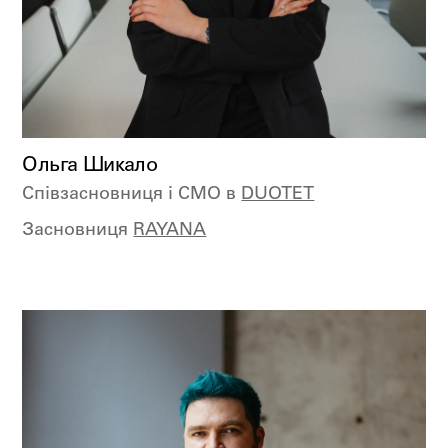
Ольга Шикало
Співзасновниця і CMO в
DUOTET
Засновниця
RAYANA