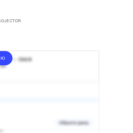
ROJECTOR
ІЮ
донат — 1340 ₴
 хв