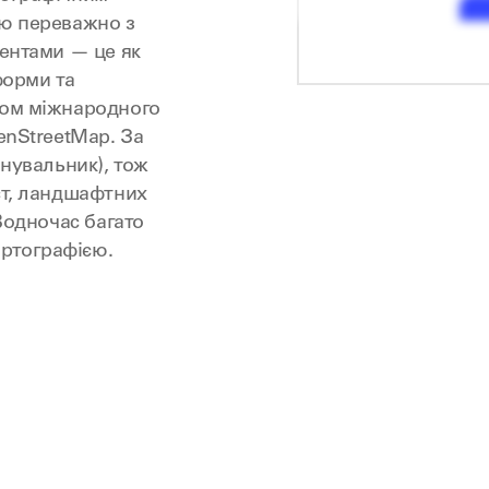
юю переважно з
ментами — це як
форми та
ком міжнародного
enStreetMap. За
анувальник), тож
ст, ландшафтних
 Водночас багато
ртографією.