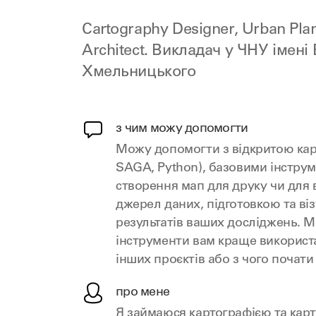
Cartography Designer, Urban Pla
Architect. Викладач у ЧНУ імені
Хмельницького
з чим можу допомогти
Можу допомогти з відкритою кар
SAGA, Python), базовими інстру
створення мап для друку чи для
джерел даних, підготовкою та ві
результатів ваших досліджень. Мо
інструменти вам краще використа
інших проєктів або з чого почати 
про мене
Я займаюся картографією та кар