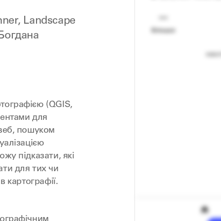
nner, Landscape
 Богдана
тографією (QGIS,
ментами для
 веб, пошуком
зуалізацією
жу підказати, які
ти для тих чи
в картографії.
тографічним