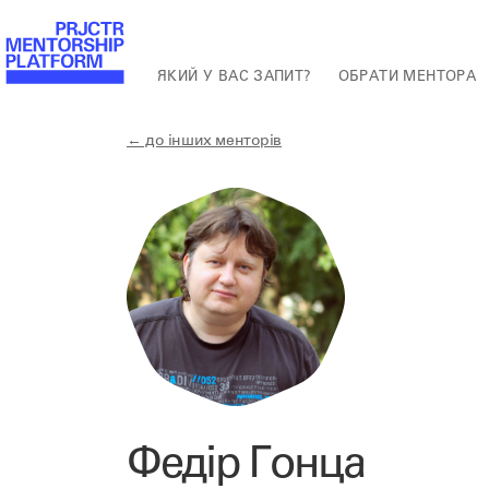
ЯКИЙ У ВАС ЗАПИТ?
ОБРАТИ МЕНТОРА
← до інших менторів
Федір Гонца