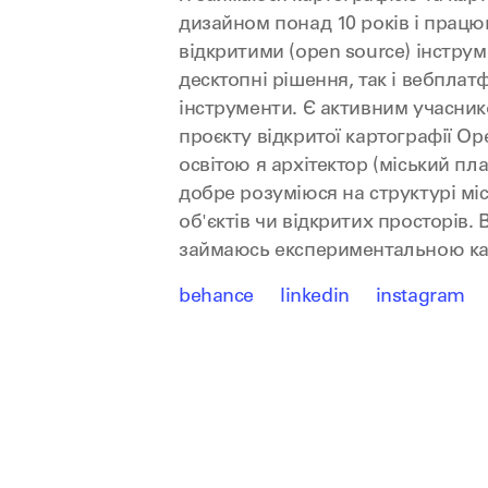
дизайном понад 10 років і прац
відкритими (open source) інстру
десктопні рішення, так і вебплат
інструменти. Є активним учасни
проєкту відкритої картографії Op
освітою я архітектор (міський пл
добре розуміюся на структурі мі
об'єктів чи відкритих просторів.
займаюсь експериментальною ка
behance
linkedin
instagram