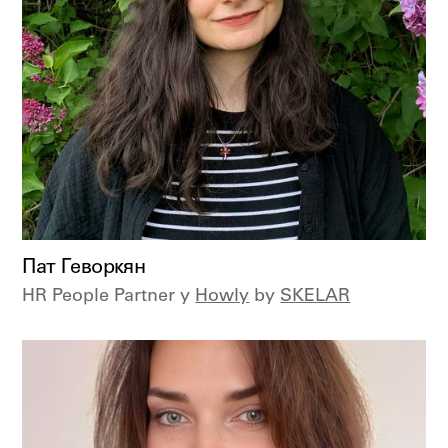
Пат Геворкян
HR People Partner у
Howly
by
SKELAR