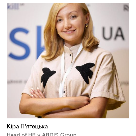
Кіра П'ятецька
Head of HR у
ARDIS Group