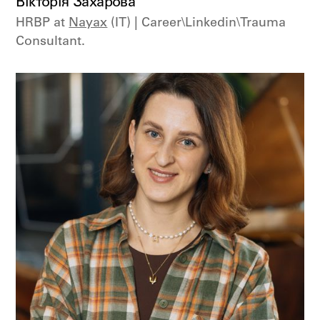
Вікторія Захарова
HRBP at
Nayax
(IT) | Career\Linkedin\Trauma
Consultant.