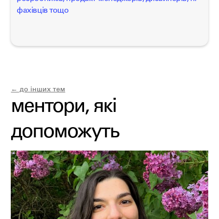
фахівців тощо
← до інших тем
ментори, які
допоможуть