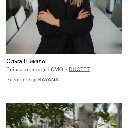
Ольга Шикало
Співзасновниця і CMO в
DUOTET
Засновниця
RAYANA