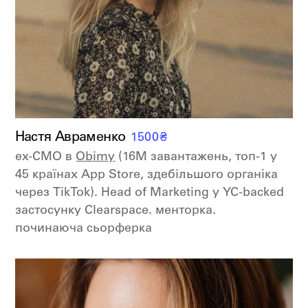
Настя Авраменко
1500
₴
ex-CMO в
Obimy
(16M завантажень, топ-1 у
45 країнах App Store, здебільшого органіка
через TikTok). Head of Marketing у YC-backed
застосунку Clearspace. менторка.
починаюча сьорферка