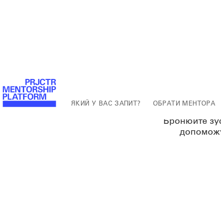
Bra
проду
ЯКИЙ У ВАС ЗАПИТ?
ОБРАТИ МЕНТОРА
Бронюйте зуст
допоможу