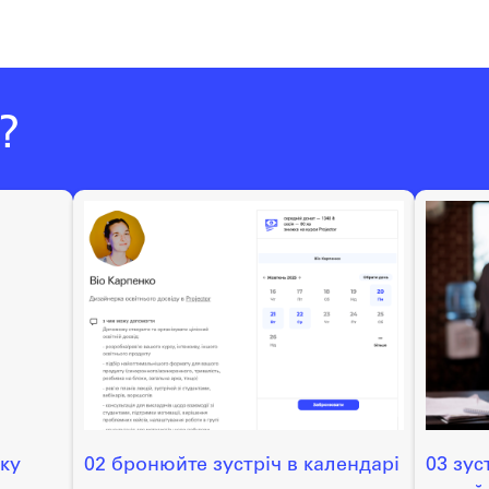
?
ску
02 бронюйте зустріч в календарі
03 зус