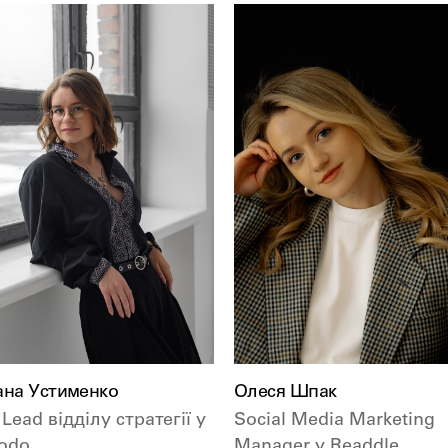
ана Устименко
Олеся Шпак
Lead відділу стратегії у
Social Media Marketing
odo
Manager у
Readdle