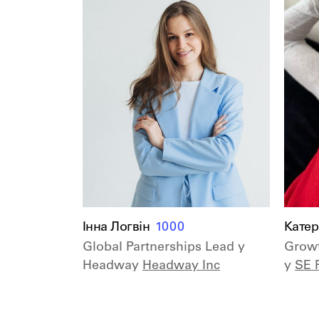
Інна Логвін
1000
Катер
Global Partnerships Lead у
Growt
Headway
Headway Inc
у
SE 