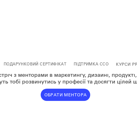
nd Positioning: відповідні
кту ринку та Brand Storyte
ПОДАРУНКОВИЙ СЕРТИФІКАТ
ПІДТРИМКА ССО
КУРСИ P
річ з менторами в маркетингу, дизайні, продукті, б
ть тобі розвинутись у професії та досягти цілей 
ОБРАТИ МЕНТОРА