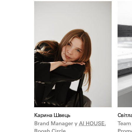
Карина Швець
Світл
Brand Manager у
AI HOUSE
,
Team 
Roosh Circle
Prom