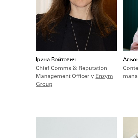
Ірина Войтович
Альо
Chief Comms & Reputation
Conte
Management Officer у
Enzym
mana
Group