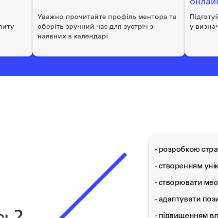
онлай
Уважно прочитайте профіль ментора та
Підготу
питу
оберіть зручний час для зустріч з
у визна
наявних в календарі
- розробкою стра
- створенням унік
- створювати месе
- адаптувати поз
- підвищенням вп