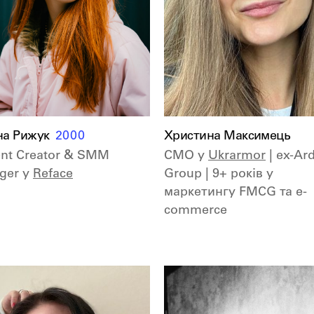
на Рижук
2000
Христина Максимець
nt Creator & SMM
CMO у
Ukrarmor
| ex-Ard
ger у
Reface
Group | 9+ років у
маркетингу FMCG та e-
commerce