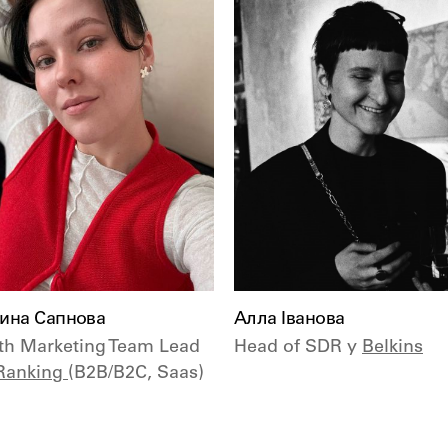
ина Сапнова
Алла Іванова
h Marketing Team Lead
Head of SDR у
Belkins
Ranking
(B2B/B2C, Saas)