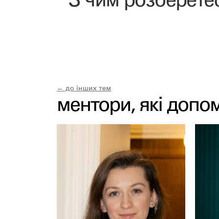
З чим розберет
← до інших тем
ментори, які допо