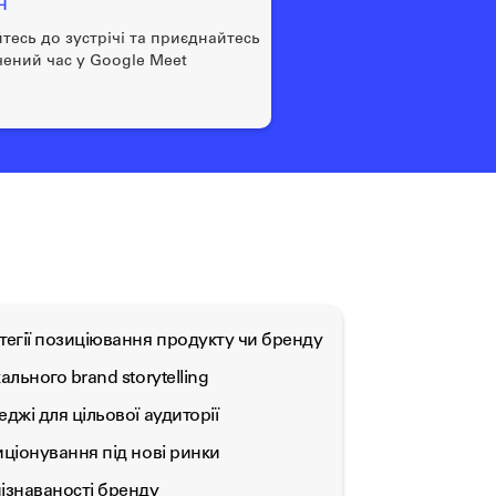
н
йтесь до зустрічі та приєднайтесь
чений час у Google Meet
тегії позиціювання продукту чи бренду
ального brand storytelling
джі для цільової аудиторії
иціонування під нові ринки
ізнаваності бренду