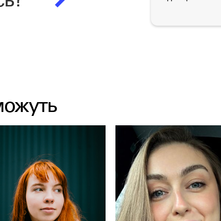
есь?
можуть