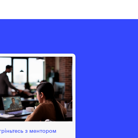
тріньтесь з ментором