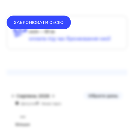
ЗАБРОНЮВАТИ СЕСІЮ
донат —
від
1500
₴
сесія — 60 хв
оплата під час бронювання сесії