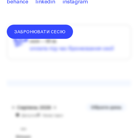
behance
linkedin
instagram
ЗАБРОНЮВАТИ СЕСІЮ
донат —
від
1500
₴
сесія — 60 хв
оплата під час бронювання сесії