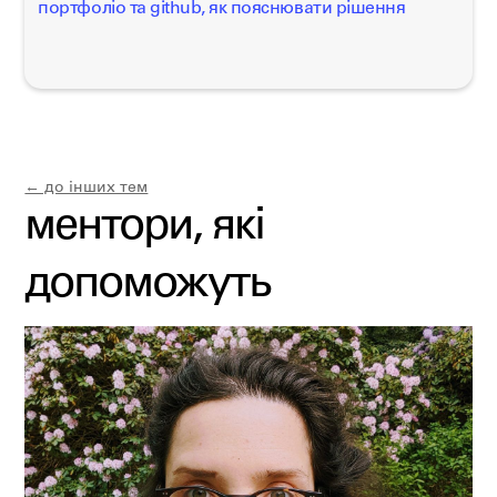
портфоліо та github, як пояснювати рішення
← до інших тем
ментори, які
допоможуть