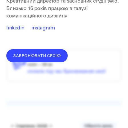
Креативний директор та засновник студії twid.
Близько 16 років працюю в галузі
комунікаційного дизайну
linkedin
instagram
ЗАБРОНЮВАТИ СЕСІЮ
донат —
від
1500
₴
сесія — 60 хв
оплата під час бронювання сесії