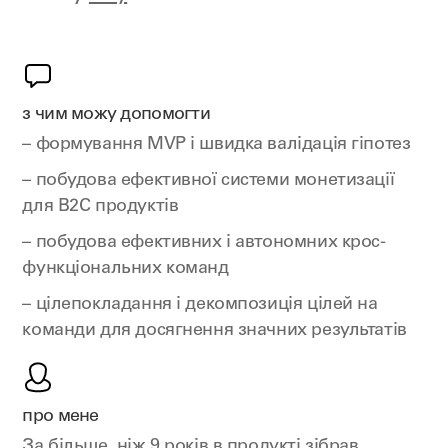
з чим можу допомогти
– формування MVP і швидка валідація гіпотез
– побудова ефективної системи монетизації
для B2C продуктів
– побудова ефективних і автономних крос-
функціональних команд
– цілепокладання і декомпозиція цілей на
команди для досягнення значних результатів
про мене
За більше, ніж 9 років в продукті зібрав