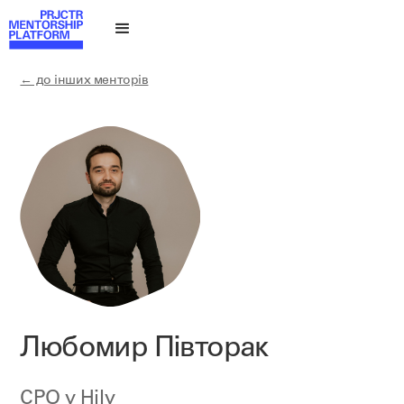
← до інших менторів
Любомир Півторак
CPO у
Hily