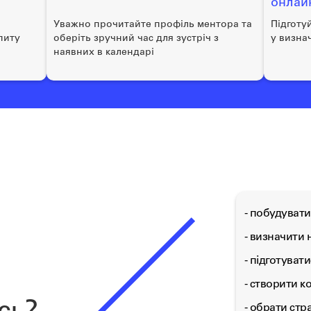
онлай
Уважно прочитайте профіль ментора та
Підготу
питу
оберіть зручний час для зустріч з
у визна
наявних в календарі
- побудувати
- визначити 
- підготуват
- створити 
- обрати стр