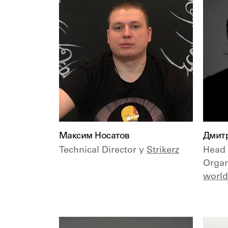
Максим Носатов
Дмитр
Technical Director у
Strikerz
Head 
Organ
world