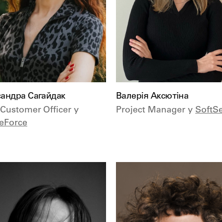
андра Сагайдак
Валерія Аксютіна
 Customer Officer у
Project Manager у
SoftS
eForce