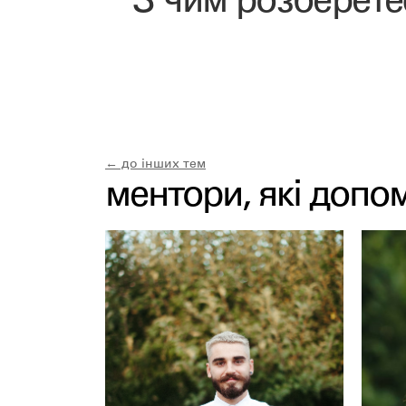
З чим розберет
← до інших тем
ментори, які допо