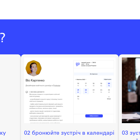
?
ску
02 бронюйте зустріч в календарі
03 зус