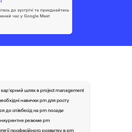
н
йтесь до зустрічі та приєднайтесь
чений час у Google Meet
 кар'єрний шлях в project management
необхідні навички pm для росту
ися до співбесід на pm посади
конкурентне резюме pm
атегії професійного розвитку в pm