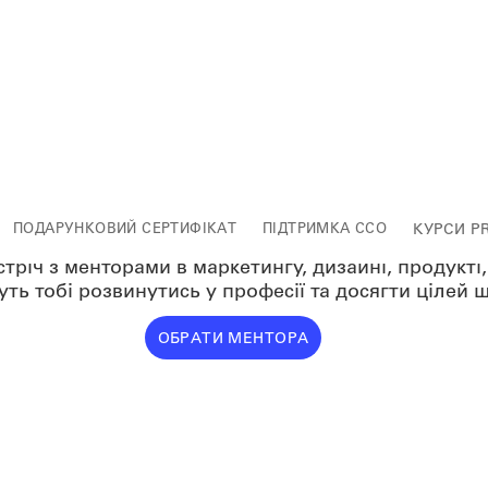
reer Development in Proje
Management
ПОДАРУНКОВИЙ СЕРТИФІКАТ
ПІДТРИМКА ССО
КУРСИ P
річ з менторами в маркетингу, дизайні, продукті, б
ть тобі розвинутись у професії та досягти цілей 
ОБРАТИ МЕНТОРА