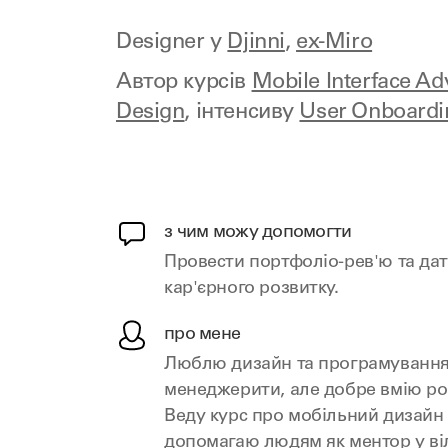
Designer у
Djinni
,
ex-Miro
Автор курсів
Mobile Interface A
Design
, інтенсиву
User Onboardi
з чим можу допомогти
Провести портфоліо-рев'ю та дат
кар'єрного розвитку.
про мене
Люблю дизайн та програмування
менеджерити, але добре вмію ро
Веду курс про мобільний дизайн в
допомагаю людям як ментор у ві