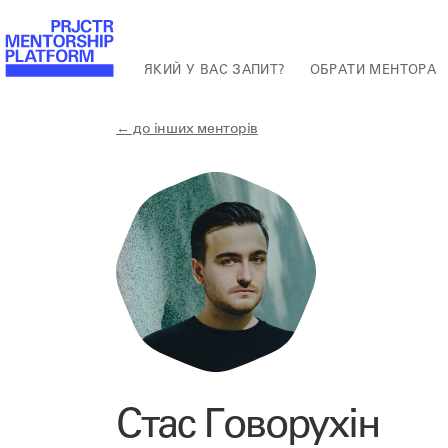
ЯКИЙ У ВАС ЗАПИТ?
ОБРАТИ МЕНТОРА
← до інших менторів
Стас Говорухін