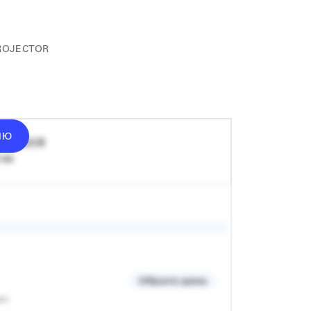
ROJECTOR
ІЮ
ід
1500
₴
 хв