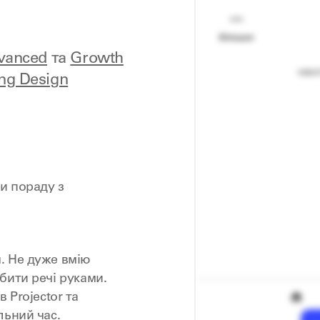
dvanced
та
Growth
ng Design
и пораду з
. Не дуже вмію
бити речі руками.
 Projector та
льний час.