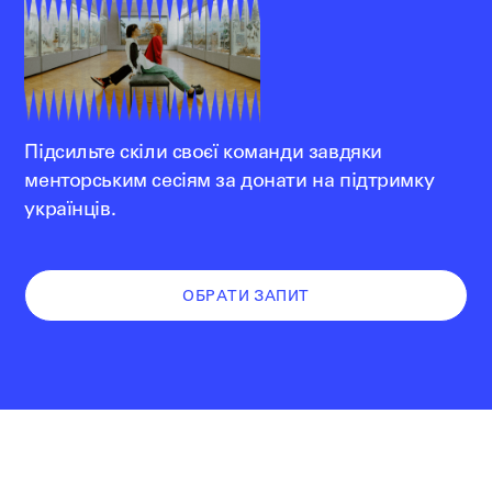
Підсильте скіли своєї команди завдяки
менторським сесіям за донати на підтримку
українців.
ОБРАТИ ЗАПИТ