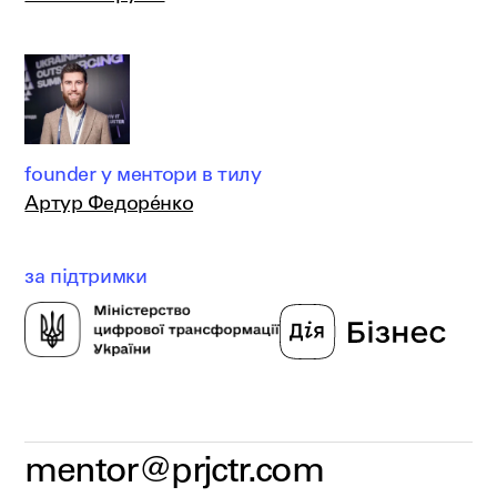
founder у ментори в тилу
Артур Федорéнко
за підтримки
mentor@prjctr.com