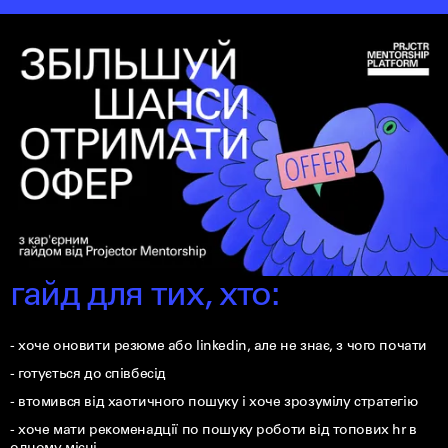
гайд для тих, хто:
- хоче оновити резюме або linkedin, але не знає, з чого почати
- готується до співбесід
- втомився від хаотичного пошуку і хоче зрозумілу стратегію
- хоче мати рекоменадції по пошуку роботи від топових hr в