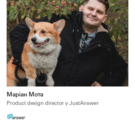
Маріан Мота
Product design director у JustAnswer