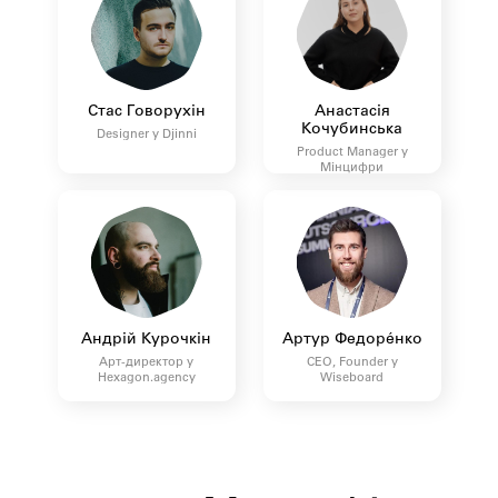
Стас Говорухін
Анастасія
Кочубинська
Designer у Djinni
Product Manager у
Мінцифри
Андрій Курочкін
Артур Федорéнко
Арт-директор у
CEO, Founder у
Hexagon.agency
Wiseboard