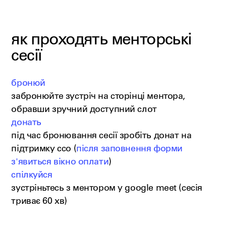
як проходять менторські
сесії
бронюй
забронюйте зустріч на сторінці ментора,
обравши зручний доступний слот
донать
під час бронювання сесії зробіть донат на
підтримку ссо (
після заповнення форми
з'явиться вікно оплати
)
спілкуйся
зустріньтесь з ментором у google meet (сесія
триває 60 хв)