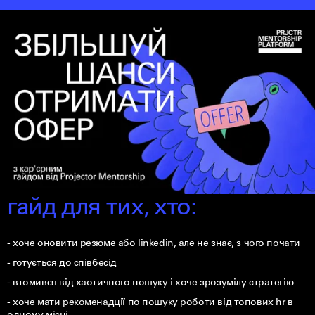
гайд для тих, хто:
- хоче оновити резюме або linkedin, але не знає, з чого почати
- готується до співбесід
- втомився від хаотичного пошуку і хоче зрозумілу стратегію
- хоче мати рекоменадції по пошуку роботи від топових hr в