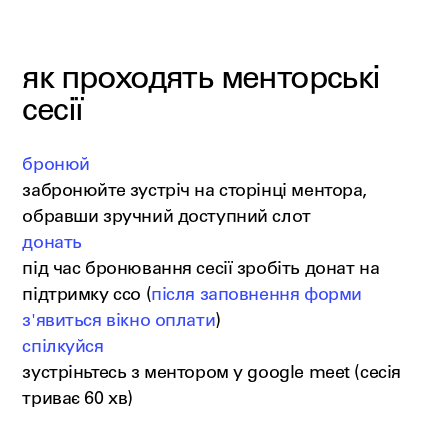
як проходять менторські
сесії
бронюй
забронюйте зустріч на сторінці ментора,
обравши зручний доступний слот
донать
під час бронювання сесії зробіть донат на
підтримку ссо (
після заповнення форми
з'явиться вікно оплати
)
спілкуйся
зустріньтесь з ментором у google meet (сесія
триває 60 хв)