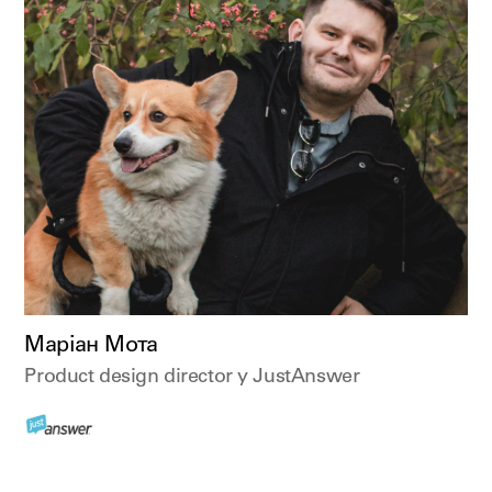
Маріан Мота
Product design director у JustAnswer