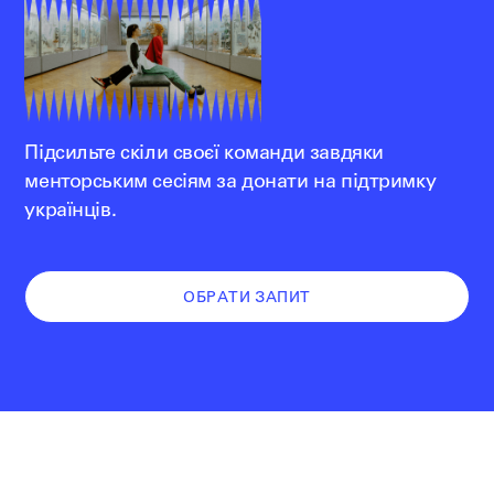
Підсильте скіли своєї команди завдяки
менторським сесіям за донати на підтримку
українців.
ОБРАТИ ЗАПИТ