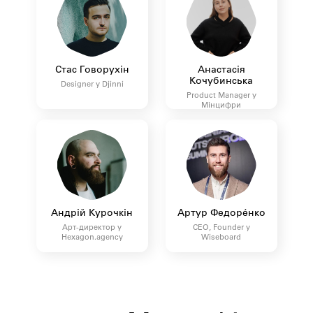
Стас Говорухін
Анастасія
Кочубинська
Designer у Djinni
Product Manager у
Мінцифри
Андрій Курочкін
Артур Федорéнко
Арт-директор у
CEO, Founder у
Hexagon.agency
Wiseboard