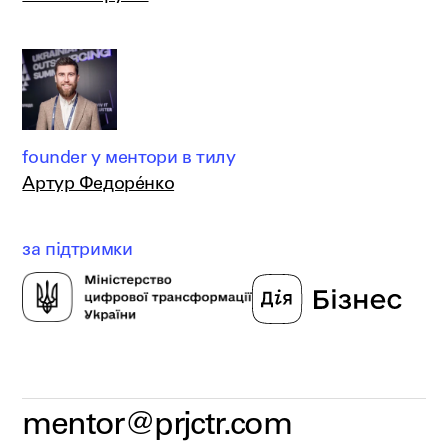
founder у ментори в тилу
Артур Федорéнко
за підтримки
mentor@prjctr.com