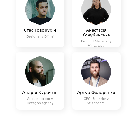
Стас Говорухін
Анастасія
Кочубинська
Designer у Djinni
Product Manager у
Мінцифри
Андрій Курочкін
Артур Федорéнко
Арт-директор у
CEO, Founder у
Hexagon.agency
Wiseboard