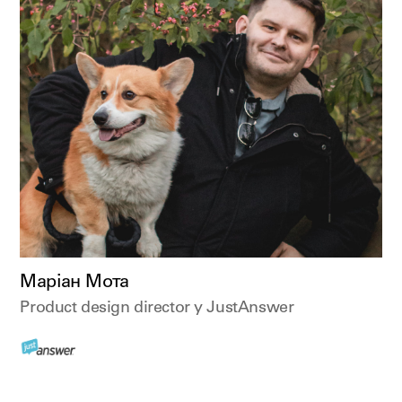
Маріан Мота
Product design director у JustAnswer