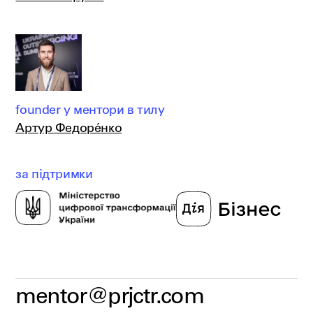
founder у ментори в тилу
Артур Федорéнко
за підтримки
mentor@prjctr.com