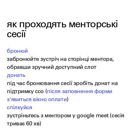
як проходять менторські
сесії
бронюй
забронюйте зустріч на сторінці ментора,
обравши зручний доступний слот
донать
під час бронювання сесії зробіть донат на
підтримку ссо (
після заповнення форми
з'явиться вікно оплати
)
спілкуйся
зустріньтесь з ментором у google meet (сесія
триває 60 хв)