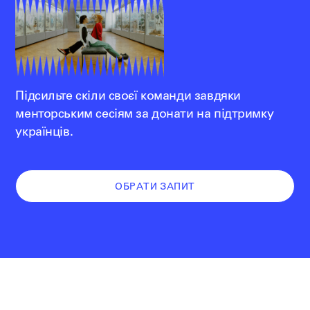
Підсильте скіли своєї команди завдяки
менторським сесіям за донати на підтримку
українців.
ОБРАТИ ЗАПИТ