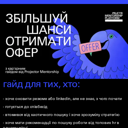
гайд для тих, хто:
- хоче оновити резюме або linkedin, але не знає, з чого почати
- готується до співбесід
- втомився від хаотичного пошуку і хоче зрозумілу стратегію
- хоче мати рекоменадції по пошуку роботи від топових hr в