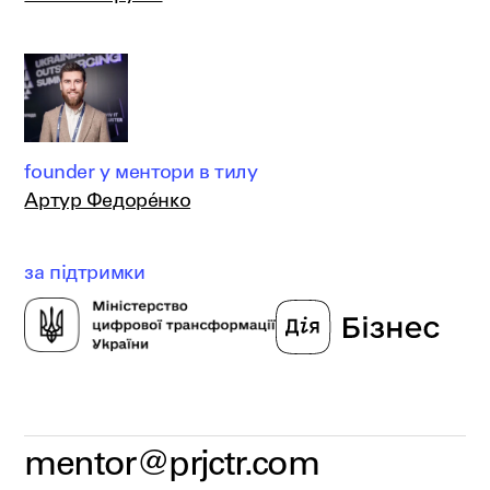
founder у ментори в тилу
Артур Федорéнко
за підтримки
mentor@prjctr.com