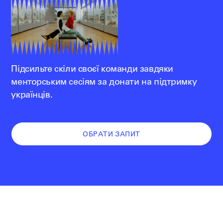
Підсильте скіли своєї команди завдяки
менторським сесіям за донати на підтримку
українців.
ОБРАТИ ЗАПИТ