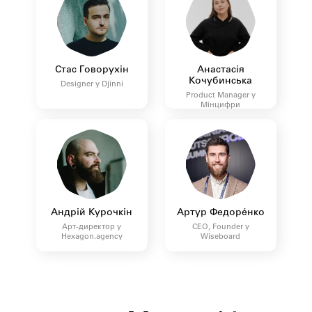
Стас Говорухін
Анастасія
Кочубинська
Designer у Djinni
Product Manager у
Мінцифри
Андрій Курочкін
Артур Федорéнко
Арт-директор у
CEO, Founder у
Hexagon.agency
Wiseboard