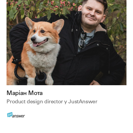
Маріан Мота
Product design director у JustAnswer