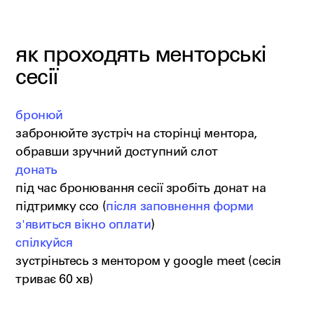
як проходять менторські
сесії
бронюй
забронюйте зустріч на сторінці ментора,
обравши зручний доступний слот
донать
під час бронювання сесії зробіть донат на
підтримку ссо (
після заповнення форми
з'явиться вікно оплати
)
спілкуйся
зустріньтесь з ментором у google meet (сесія
триває 60 хв)