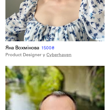
Яна Вохмінова
1500
₴
Product Designer у
Суberhaven