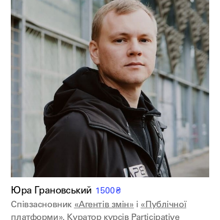
Юра Грановський
1500
₴
Співзасновник
«Агентів змін»
і
«Публічної
платформи»
. Куратор курсів
Participative