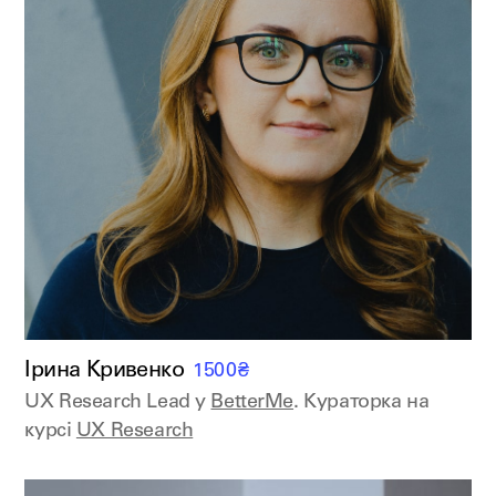
Ірина Кривенко
1500
₴
UX Research Lead у
BetterMe
. Кураторка на
курсі
UX Research