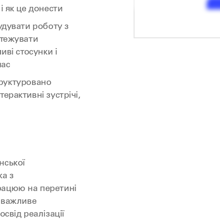
і як це донести
удувати роботу з
стежувати
иві стосунки і
час
структуровано
ерактивні зустрічі,
нської
ка з
рацюю на перетині
о важливе
освід реалізації