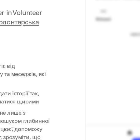
 in Volunteer
олонтерська
ї: від
 та меседжів, які
ати історії так,
ишатися щирими
 не лише з
 пошуком глибинної
ацює”, допоможу
, зрозуміти, що