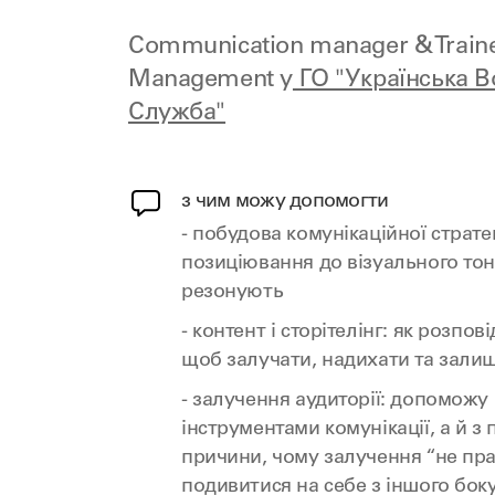
Communication manager & Trainer
Management у
ГО "Українська В
Служба"
з чим можу допомогти
- побудова комунікаційної стратегі
позиціювання до візуального тону
резонують
- контент і сторітелінг: як розповід
щоб залучати, надихати та зал
- залучення аудиторії: допоможу
інструментами комунікації, а й з
причини, чому залучення “не пр
подивитися на себе з іншого боку