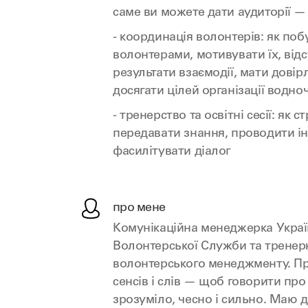
саме ви можете дати аудиторії — 
- координація волонтерів: як поб
волонтерами, мотивувати їх, від
результати взаємодії, мати довірл
досягати цілей організації водно
- тренерство та освітні сесії: як 
передавати знання, проводити інт
фасилітувати діалог
про мене
Комунікаційна менеджерка Украї
Волонтерської Служби та тренер
волонтерського менеджменту. П
сенсів і слів — щоб говорити пр
зрозуміло, чесно і сильно. Маю д