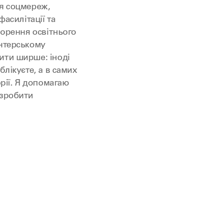
ня соцмереж,
фасилітації та
ворення освітнього
онтерському
ити ширше: іноді
блікуєте, а в самих
рії. Я допомагаю
 зробити