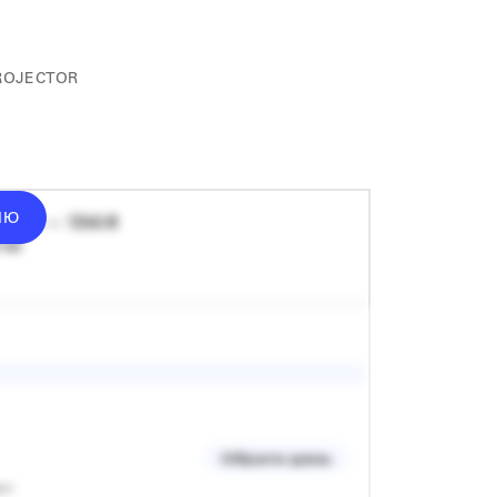
ROJECTOR
ІЮ
донат — 1340 ₴
 хв