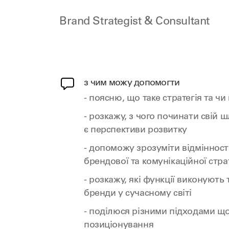
Brand Strategist & Consultant
з чим можу допомогти
- поясню, що таке стратегія та чи
- розкажу, з чого починати свій шл
є перспективи розвитку
- допоможу зрозуміти відмінност
брендової та комунікаційної страт
- розкажу, які функції виконують 
бренди у сучасному світі
- поділюся різними підходами що
позиціонування