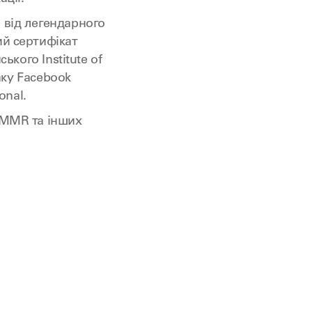
 від легендарного
ий сертифікат
ського Institute of
наку Facebook
onal.
 MMR та інших