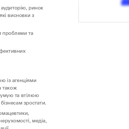
у аудиторію, ринок
які висновки з
и проблеми та
ефективних
ю із агенціями
а також
думую та втілюю
 бізнесам зростати.
рмацевтики,
ерухомості, медіа,
ації.