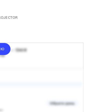
ROJECTOR
ІЮ
донат — 1340 ₴
 хв