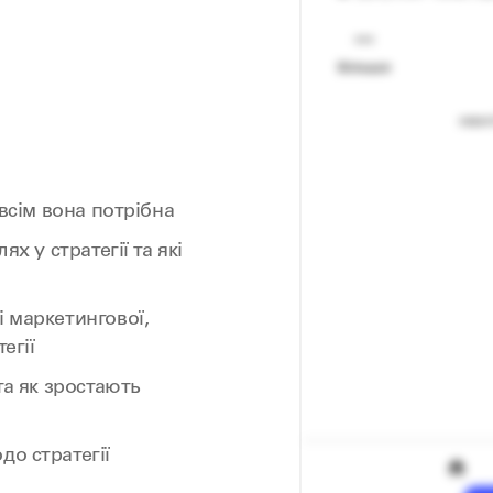
 всім вона потрібна
ях у стратегії та які
і маркетингової,
егії
та як зростають
до стратегії