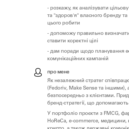
- розкажу, як аналізувати цільов
та "здоров'я" власного бренду та 
цього робити
- допоможу правильно визначат
ставити коректні цілі
- дам поради щодо планування 
комунікаційних кампаній
про мене
Як незалежний стратег співпрацю
(Fedoriv, Make Sense та іншими), 
безпосередньо з клієнтами. При
бренд-стратегії, що допомагають
У портфоліо проєкти з FMCG, фа
HoReCa, e-commerce, медицини, н
крипто, а також державні комунік