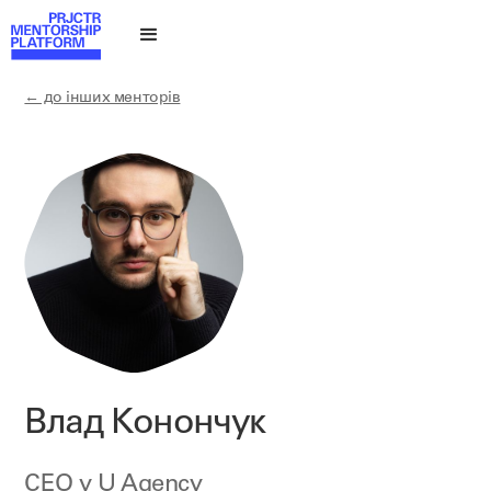
← до інших менторів
Влад Конончук
CEO у
U Agency