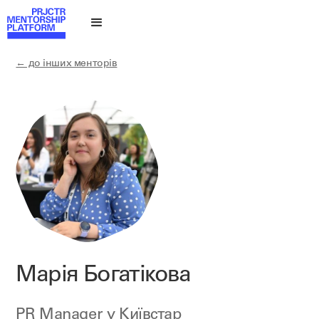
← до інших менторів
Марія Богатікова
PR Manager у
Київстар