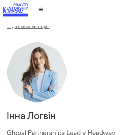
← до інших менторів
Інна Логвін
Global Partnerships Lead у Headway