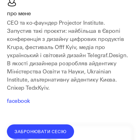
про мене
CEO та ко-фаундер Projector Institute.
Запустив такі проєкти: найбільша в Європі
конференція з дизайну цифрових продуктів
Krupa, фестиваль Offf Kyiv, медіа про
український і світовий дизайн Telegraf.Design.
В якості дизайнера розробляв айдентику
Міністерства Освіти та Науки, Ukrainian
Institute, альтернативну айдентику Києва.
Спікер TedxKyiv.
facebook
ЗАБРОНЮВАТИ СЕСІЮ
донат —
від
2500
₴