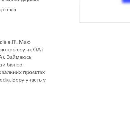
ері фаз
ків в ІТ. Маю
ю кар'єру як QA і
A). Займаюсь
и бізнес-
реальних проєктах
dia. Беру участь у