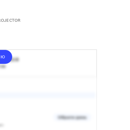
ROJECTOR
ІЮ
ід
1500
₴
 хв