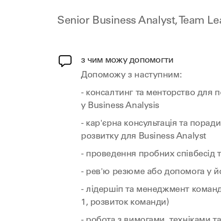
Senior Business Analyst, Team L
з чим можу допомогти
Допоможу з наступним:
- консалтинг та менторство для по
у Business Analysis
- кар'єрна консультація та поради
розвитку для Business Analyst
- проведення пробних співбесід т
- рев'ю резюме або допомога у 
- лідершіп та менеджмент команд
1, розвиток команди)
- робота з вимогами, техніками 