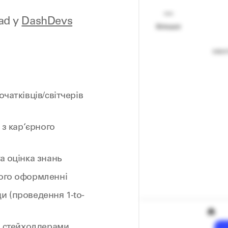
ead у
DashDevs
чатківців/світчерів
 з кар‘єрного
а оцінка знань
його оформленні
и (проведення 1-to-
та стейхолдерами