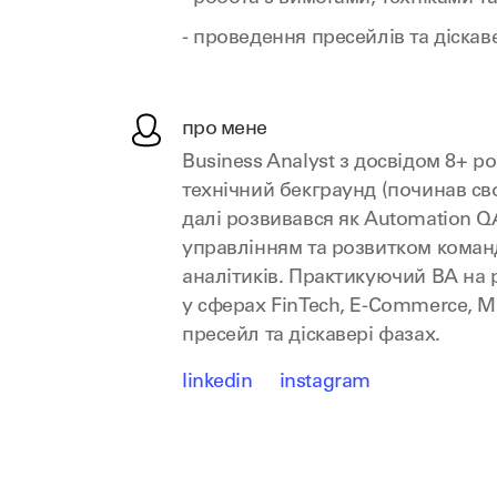
- проведення пресейлів та діскав
про мене
Business Analyst з досвідом 8+ ро
технічний бекграунд (починав сво
далі розвивався як Automation Q
управлінням та розвитком команд
аналітиків. Практикуючий BA на 
у сферах FinTech, E-Commerce, Me
пресейл та діскавері фазах.
linkedin
instagram