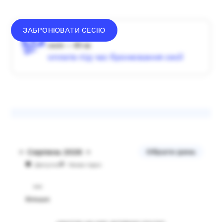
ЗАБРОНЮВАТИ СЕСІЮ
донат —
від
3000
₴
сесія — 60 хв
оплата під час бронювання сесії