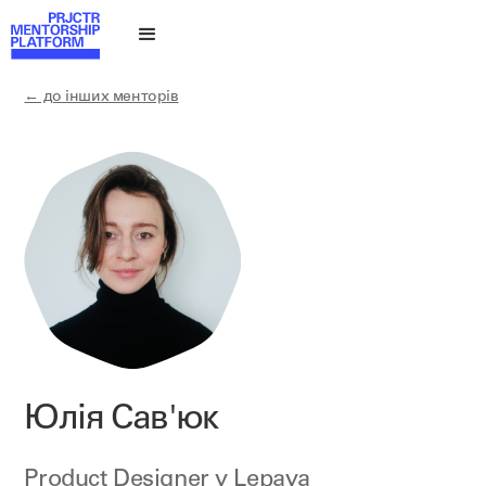
← до інших менторів
Юлія Сав'юк
Product Designer у
Lepaya