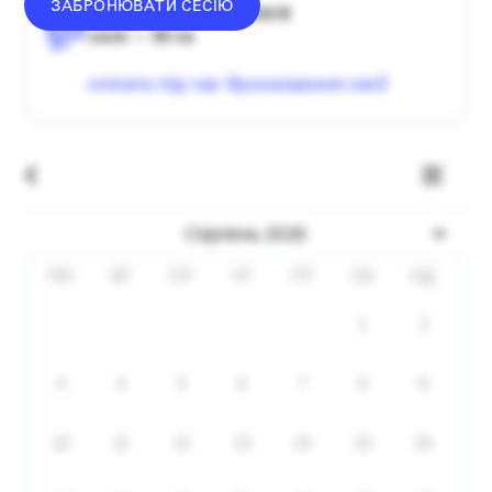
ЗАБРОНЮВАТИ СЕСІЮ
середній донат — 1340 ₴
сесія — 60 хв
оплата під час бронювання сесії