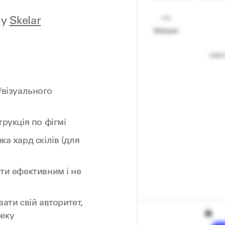
 у
Skelar
/візуального
трукція по фігмі
ка хард скілів (для
ути ефективним і не
вати свій авторитет,
еку