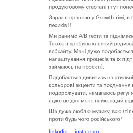
продуктовому стартапі і тут поне
Зараз я працюю у Growth тімі, в 
песиків!!
Ми ранимо А/В тести та піднімає
Також я зробила класний редиза
вебсайту. Мені дуже подобається
налаштування процесів та їх під
займаюсь на проекті).
Подобається дивитись на стильні 
кольорові акценти та поєднання 
подорожувати, намагаюсь регуля
адже це для мене найкращий від
Ще дуже люблю музику, всю (тіль
проти будь чого російського*
linkedin
instagram