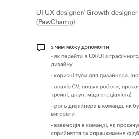
UI UX designer/ Growth designer
(
PawChamp
)
з чим можу допомогти
- як перейти в UX/UI з графічного
дизайну
- корисні тули для дизайнера, інс
- аналіз СV, пошук роботи, прокач
трейні, джун, мідл спеціаліста)
- роль дизайнера в команді, як б
вигорати
- взаємодія в команді, як прокачу
сприйняття та опрацювання фідб