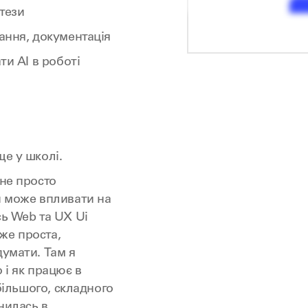
отези
вання, документація
ти AI в роботі
ще у школі.
 не просто
й може впливати на
сь Web та UX Ui
же проста,
думати. Там я
 і як працює в
 більшого, складного
инилась в