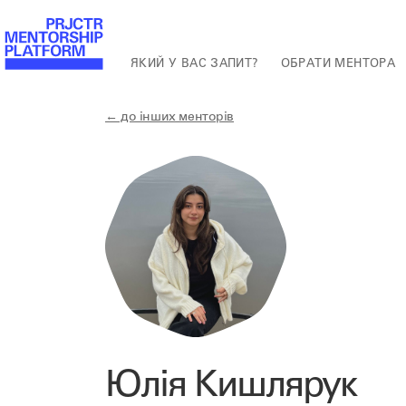
ЯКИЙ У ВАС ЗАПИТ?
ОБРАТИ МЕНТОРА
← до інших менторів
Юлія Кишлярук