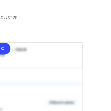
ROJECTOR
ІЮ
донат — 1340 ₴
 хв