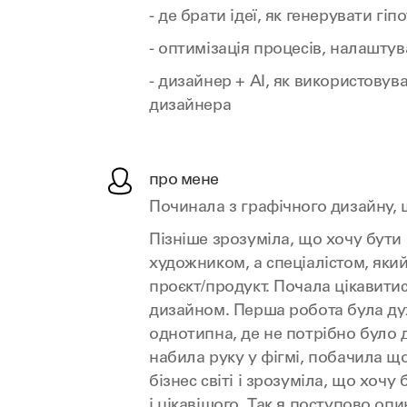
- де брати ідеї, як генерувати гіп
- оптимізація процесів, налашту
- дизайнер + AI, як використовува
дизайнера
про мене
Починала з графічного дизайну, 
Пізніше зрозуміла, що хочу бути
художником, а спеціалістом, яки
проєкт/продукт. Почала цікавити
дизайном. Перша робота була ду
однотипна, де не потрібно було 
набила руку у фігмі, побачила що
бізнес світі і зрозуміла, що хочу
і цікавішого. Так я поступово оп