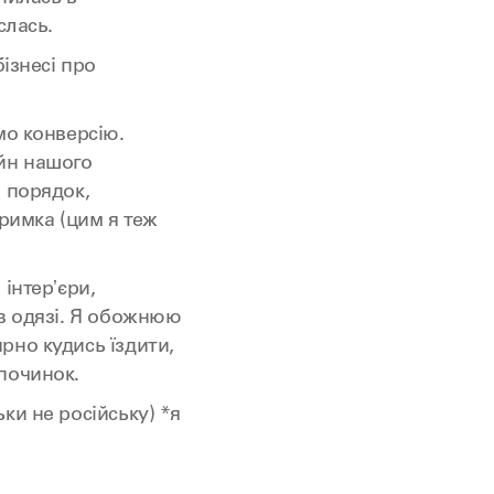
слась.
бізнесі про
мо конверсію.
йн нашого
 порядок,
тримка (цим я теж
інтерʼєри,
в одязі. Я обожнюю
рно кудись їздити,
починок.
ки не російську) *я