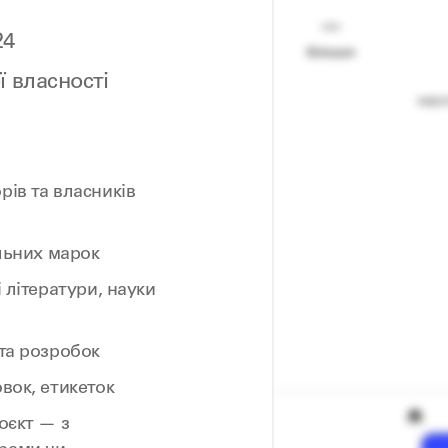
24
ї власності
рів та власників
ельних марок
і літератури, науки
 та розробок
вок, етикеток
оєкт — з