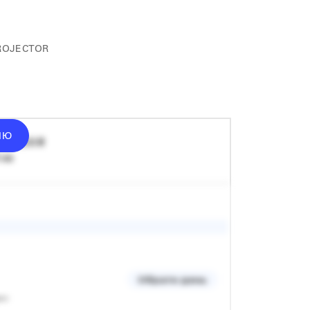
ROJECTOR
ІЮ
ід
2500
₴
 хв