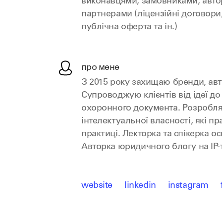
виконавцями, замовниками, авто
партнерами (ліцензійні договори
публічна оферта та ін.)
про мене
З 2015 року захищаю бренди, авто
Супроводжую клієнтів від ідеї д
охоронного документа. Розробляю
інтелектуальної власності, які п
практиці. Лекторка та спікерка ос
Авторка юридичного блогу на IP-
website
linkedin
instagram