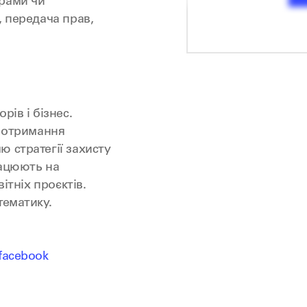
рами чи
, передача прав,
рів і бізнес.
о отримання
 стратегії захисту
рацюють на
вітніх проєктів.
тематику.
facebook