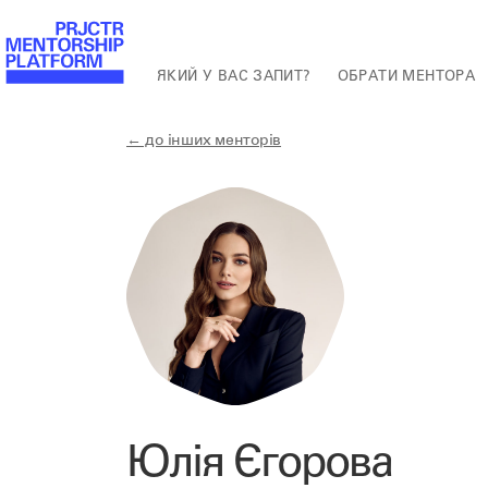
ЯКИЙ У ВАС ЗАПИТ?
ОБРАТИ МЕНТОРА
← до інших менторів
Юлія Єгорова