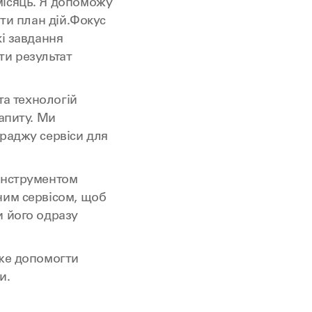
місяць. Я допоможу
ити план дій.Фокус
кі завдання
ти результат
та технологій
апиту. Ми
раджу сервіси для
інструментом
ним сервісом, щоб
и його одразу
оже допомогти
и.