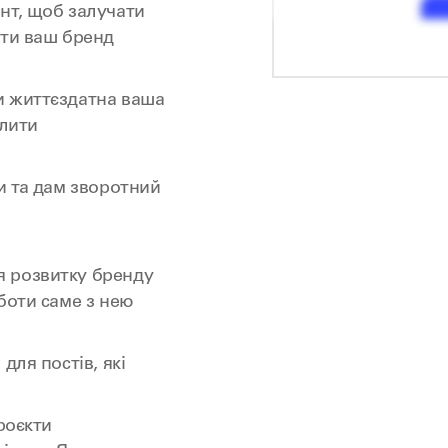
нт, щоб залучати
ати ваш бренд
и життєздатна ваша
алити
и та дам зворотний
 розвитку бренду
боти саме з нею
для постів, які
роєкти