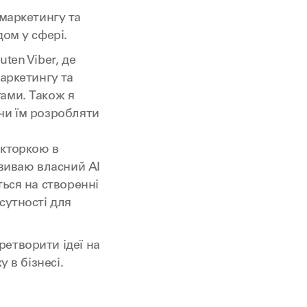
 маркетингу та
дом у сфері.
ten Viber, де
маркетингу та
ами. Також я
чи їм розробляти
екторкою в
звиваю власний AI
ться на створенні
сутності для
етворити ідеї на
у в бізнесі.