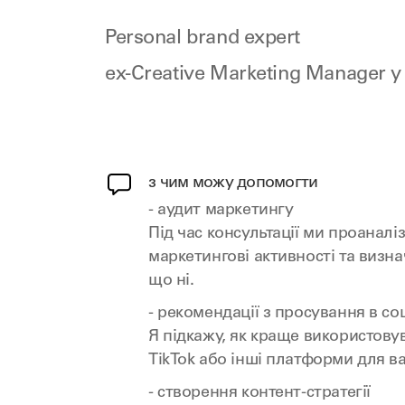
Personal brand expert
ex-Creative Marketing Manager 
з чим можу допомогти
- аудит маркетингу
Під час консультації ми проаналі
маркетингові активності та визн
що ні.
- рекомендації з просування в с
Я підкажу, як краще використовув
TikTok або інші платформи для в
- створення контент-стратегії