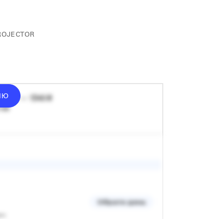
ROJECTOR
ІЮ
донат — 1340 ₴
 хв