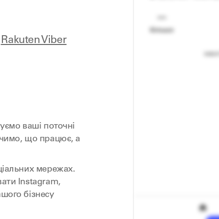
у
Rakuten Viber
зуємо ваші поточні
ачимо, що працює, а
оціальних мережах.
ати Instagram,
ашого бізнесу