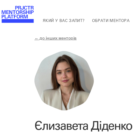
ЯКИЙ У ВАС ЗАПИТ?
ОБРАТИ МЕНТОРА
← до інших менторів
Єлизавета Діденко