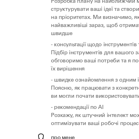
Розробка плану на найближчий 
структурувати ваші ідеї та створ
на пріоритетах. Ми визначимо, я
найважливіші зараз, щоб отрима
швидше
- консультації щодо інструментів 
Підбір інструментів для вашого з
обговоримо ваші потреби та я по
їх вирішення
- швидке ознайомлення з одним 
Поясню, як працювати з конкрет
ви могли почати використовуват
- рекомендації по AI
Розкажу, як штучний інтелект м
оптимізувати ваші робочі процес
про мене