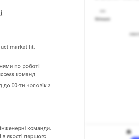
i
ct market fit,
нями по роботі
uccess команд
до 50-ти чоловік з
 інженерні команди.
i в якості першого