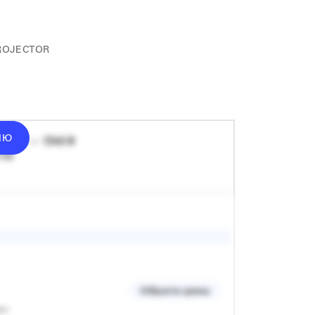
ROJECTOR
ІЮ
донат — 1340 ₴
 хв