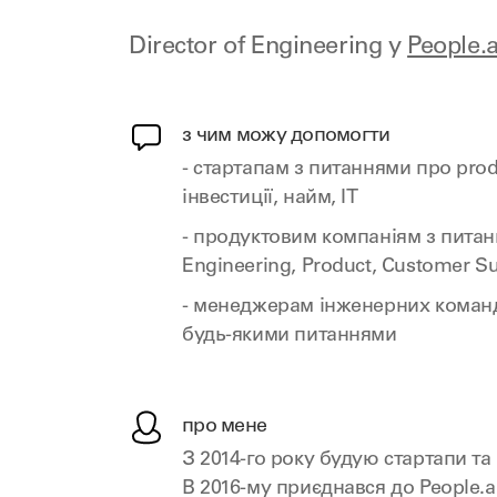
Director of Engineering у
People.a
з чим можу допомогти
- стартапам з питаннями про produ
інвестиції, найм, IT
- продуктовим компаніям з питан
Engineering, Product, Customer S
- менеджерам інженерних команд 
будь-якими питаннями
про мене
З 2014-го року будую стартапи та
В 2016-му приєднався до People.a