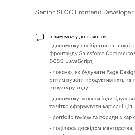
Senior SFCC Frontend Developer
з чим можу допомогти
- допоможу розібратися в техніч
фронтенду Salesforce Commerce 
SCSS, JavaScript)
- поясню, як будувати Page Desi
оптимізувати продуктивність та
структуру коду
- допоможу скласти індивідуаль
та чітко сформувати кар’єрні цілі 
- portfolio review та поради з кар
- поділюсь досвідом менторства,