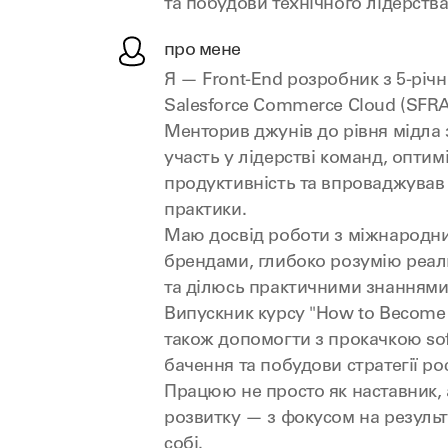
та побудови технічного лідерств
про мене
Я — Front-End розробник з 5-річ
Salesforce Commerce Cloud (SFRA,
Менторив джунів до рівня мідла з
участь у лідерстві команд, оптим
продуктивність та впроваджував a
практики.
Маю досвід роботи з міжнарод
брендами, глибоко розумію реаль
та ділюсь практичними знаннями б
Випускник курсу "How to Become
також допомогти з прокачкою soft 
бачення та побудови стратегії рос
Працюю не просто як наставник, 
розвитку — з фокусом на результа
собі.