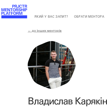
ЯКИЙ У ВАС ЗАПИТ?
ОБРАТИ МЕНТОРА
← до інших менторів
Владислав Карякі