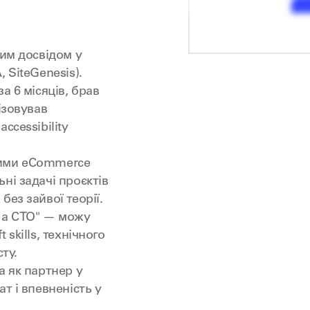
а
ним досвідом у
 SiteGenesis).
а 6 місяців, брав
ізовував
ccessibility
ними eCommerce
ні задачі проєктів
ез зайвої теорії.
 a CTO" — можу
skills, технічного
ту.
а як партнер у
т і впевненість у