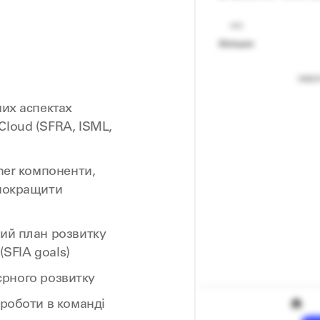
них аспектах
Cloud (SFRA, ISML,
gner компоненти,
 покращити
ний план розвитку
(SFIA goals)
'єрного розвитку
 роботи в команді