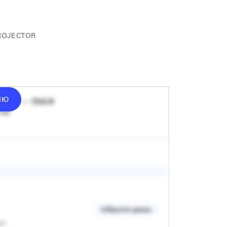
ROJECTOR
ІЮ
донат — 1340 ₴
 хв