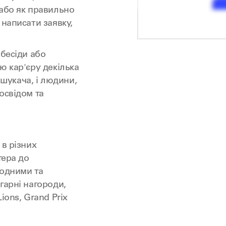
 або як правильно
 написати заявку,
вбесіди або
ю кар'єру декілька
і шукача, і людини,
освідом та
 в різних
тера до
родними та
гарні нагороди,
ions, Grand Prix