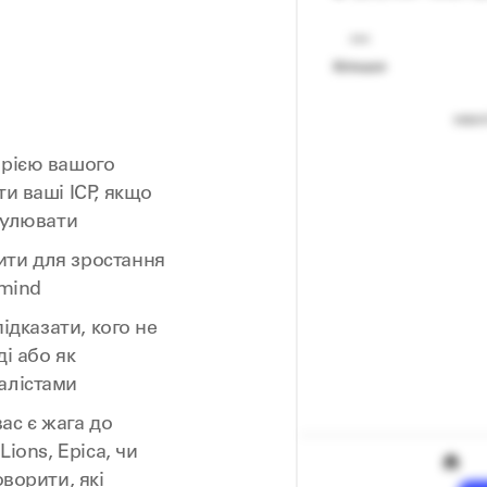
орією вашого
и ваші ICP, якщо
рмулювати
ити для зростання
 mind
підказати, кого не
і або як
алістами
ас є жага до
Lions, Epica, чи
оворити, які