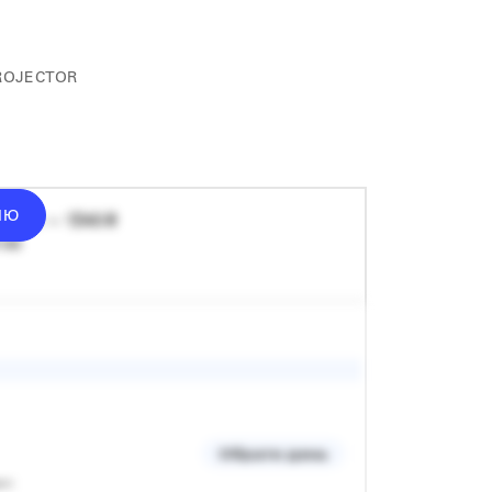
ROJECTOR
ІЮ
донат — 1340 ₴
 хв