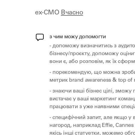
ex-CMO
Вчасно
з чим можу допомогти
- допоможу визначитись з аудит
бізнесу/проєкту, допоможу оцінит
вони є, або розповім, як їх сфо
- порекомендую, що можна зроб
метрик brand awareness & top of
- знаючи ваші бізнес цілі, зможу 
вистачає у ваші маркетинг команд
працювати з уже наявними спеці
- специфічний запит, але якщо у в
нагород, наприклад Effie, Cannes 
якісь інші статуетки, можемо обг