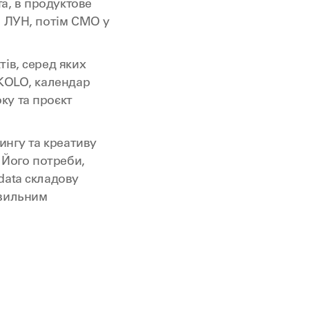
та, в продуктове
м ЛУН, потім СМО у
ів, серед яких
 KOLO, календар
ку та проєкт
ингу та креативу
 Його потреби,
data складову
авильним