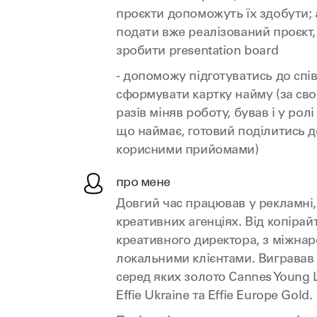
проєкти допоможуть їх здобути;
подати вже реалізований проєкт,
зробити presentation board
- допоможу підготуватись до спі
сформувати картку найму (за сво
разів міняв роботу, бував і у рол
що наймає, готовий поділитись д
корисними прийомами)
про мене
Довгий час працював у рекламні,
креативних агенціях. Від копірай
креативного директора, з міжна
локальними клієнтами. Вигравав 
серед яких золото Cannes Young L
Effie Ukraine та Effie Europe Gold.