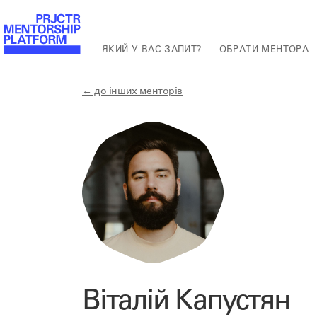
ЯКИЙ У ВАС ЗАПИТ?
ОБРАТИ МЕНТОРА
← до інших менторів
Віталій Капустян