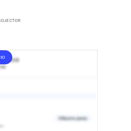
ROJECTOR
ІЮ
ід
1500
₴
 хв