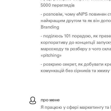
5000 переглядів
- розповім, чому eNPS повинен 
найкращим другом та як він допо
Branding
- поділюсь 101 порадою, як презе
корпоративу до концепції запуск
марсоходу та розберу з чого скл
«pitching»
- розкрию секрет, як добувати к
комункацій без сірників та хмизу
про мене
Я працюю у сфері маркетингу та