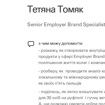
Тетяна Томяк
Senior Employer Brand Specialis
з чим можу допомогти
- розкажу, як створювати внутрі
продукти у сфері Employer Brand
поліпшення життя колег і компані
- розберу, як проводити аналіз к
локальному та міжнародному ринк
як своїх п’ять пальців
- поділюсь, як легко влаштувати
для 30 осіб на руфтопі і гучну ве
А, ще розкрию секрети online под