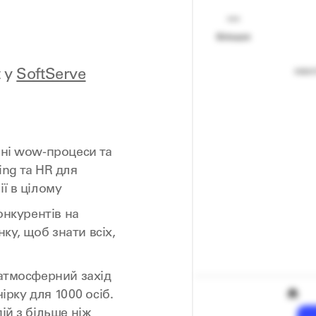
t у
SoftServe
шні wow-процеси та
ing та HR для
ї в цілому
онкурентів на
у, щоб знати всіх,
 атмосферний захід
чірку для 1000 осіб.
ій з більше ніж