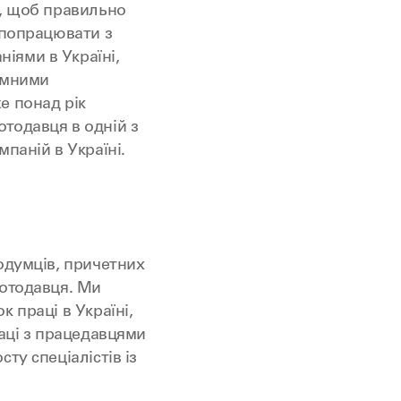
е, щоб правильно
 попрацювати з
іями в Україні,
земними
е понад рік
тодавця в одній з
паній в Україні.
одумців, причетних
ботодавця. Ми
 праці в Україні,
раці з працедавцями
ту спеціалістів із