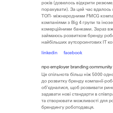
років (довелось відкрити резюм
порахувати). За цей час вдалось
ТОП- міжнародними FMCG компан
компаніями з Big 4 групи та іно
комерційними банками. Зараз вж
займаюсь розвитком бренду робо
найбільших аутсорсингових IT ком
linkedin
facebook
про employer branding community
Це спільнота більш ніж 5000 одн
до розвитку бренду компанії-ро
об’єдналися, щоб розвивати ринок
задавати нові стандарти в співп
та створювати можливості для рос
брендингу роботодавця.