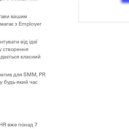
стави вашим
магає з Employer
нтувати від ідеї
у створення
адається класний
реатив для SMM, PR
 у будь-який час
 HR вже понад 7