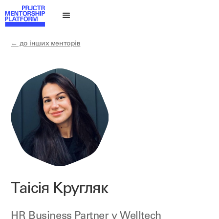
← до інших менторів
Таісія Кругляк
HR Business Partner у
Welltech