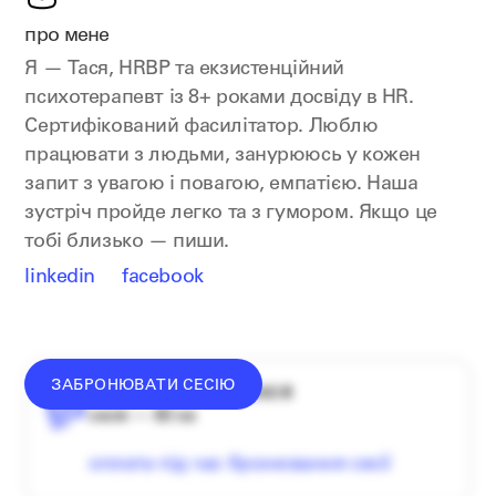
про мене
Я — Тася, HRBP та екзистенційний
психотерапевт із 8+ роками досвіду в HR.
Сертифікований фасилітатор. Люблю
працювати з людьми, занурююсь у кожен
запит з увагою і повагою, емпатією. Наша
зустріч пройде легко та з гумором. Якщо це
тобі близько — пиши.
linkedin
facebook
ЗАБРОНЮВАТИ СЕСІЮ
середній донат — 1340 ₴
сесія — 60 хв
оплата під час бронювання сесії