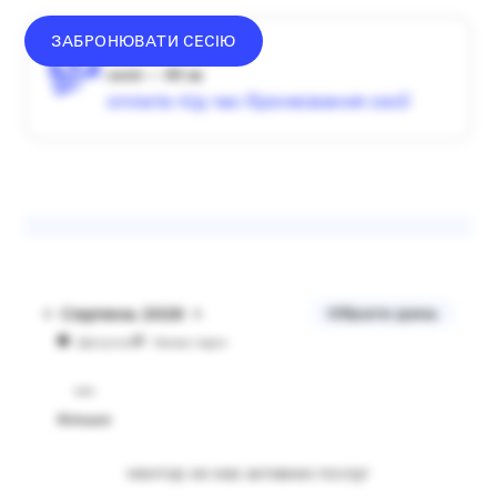
ЗАБРОНЮВАТИ СЕСІЮ
донат —
від
1500
₴
сесія — 60 хв
оплата під час бронювання сесії