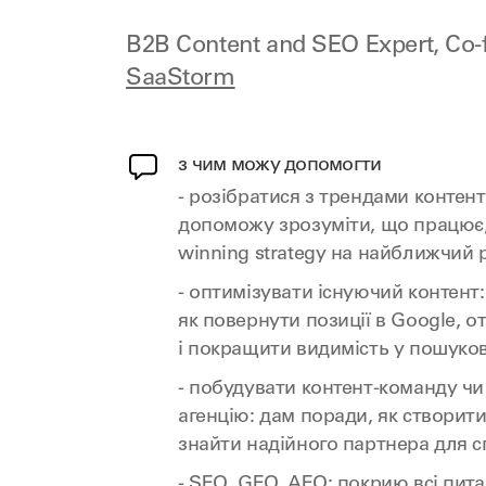
B2B Content and SEO Expert, Co-
SaaStorm
з чим можу допомогти
- розібратися з трендами контент
допоможу зрозуміти, що працює,
winning strategy на найближчий р
- оптимізувати існуючий контент:
як повернути позиції в Google, о
і покращити видимість у пошуко
- побудувати контент-команду ч
агенцію: дам поради, як створит
знайти надійного партнера для с
- SEO, GEO, AEO: покрию всі пита