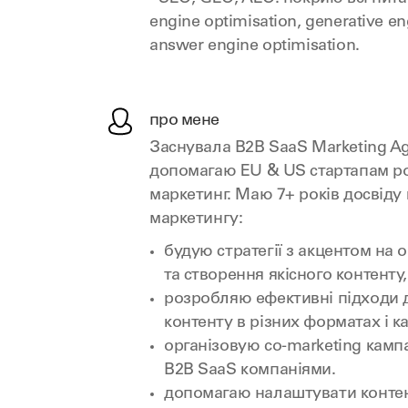
engine optimisation, generative en
answer engine optimisation.
про мене
Заснувала B2B SaaS Marketing A
допомагаю EU & US стартапам ро
маркетинг. Маю 7+ років досвіду 
маркетингу:
будую стратегії з акцентом на о
та створення якісного контенту,
розробляю ефективні підходи д
контенту в різних форматах і к
організовую co-marketing кампа
B2B SaaS компаніями.
допомагаю налаштувати контен