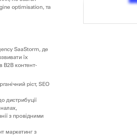
gine optimisation, та
gency SaaStorm, де
звивати їх
в B2B контент-
рганічний ріст, SEO
о дистрибуції
аналах,
нії з провідними
т маркетинг з