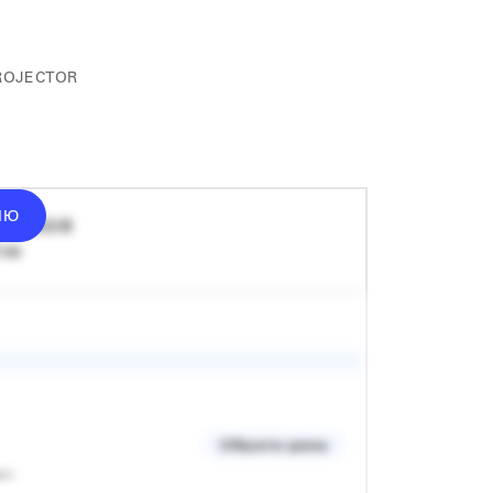
ROJECTOR
ІЮ
ід
3000
₴
 хв