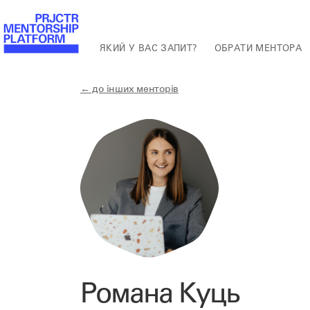
ЯКИЙ У ВАС ЗАПИТ?
ОБРАТИ МЕНТОРА
← до інших менторів
Романа Куць