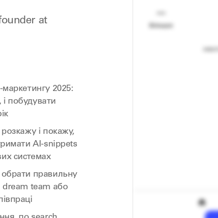
founder at
-маркетингу 2025:
 і побудувати
ік
 розкажу і покажу,
тримати AI-snippets
вих системах
и обрати правильну
и dream team або
півпраці
ння, по search