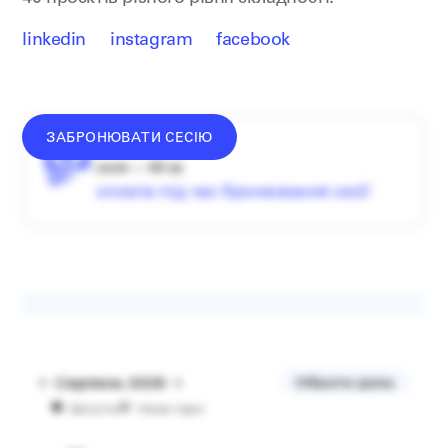
linkedin
instagram
facebook
ЗАБРОНЮВАТИ СЕСІЮ
донат —
від
1500
₴
сесія — 60 хв
оплата під час бронювання сесії