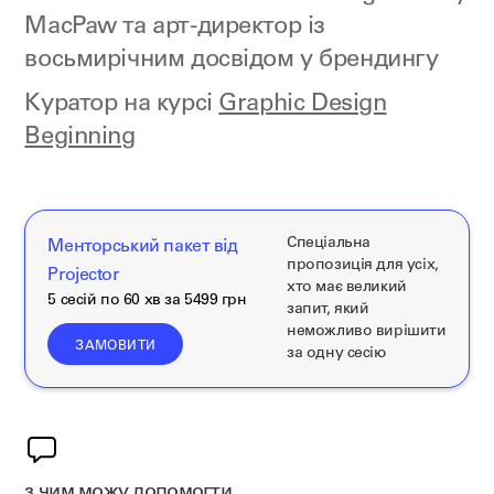
MacPaw та арт-директор із
восьмирічним досвідом у брендингу
Куратор на курсі
Graphic Design
Beginning
Спеціальна
Менторський пакет від
пропозиція для усіх,
Projector
хто має великий
5 сесій по 60 хв за 5499 грн
запит, який
неможливо вирішити
ЗАМОВИТИ
за одну сесію
з чим можу допомогти