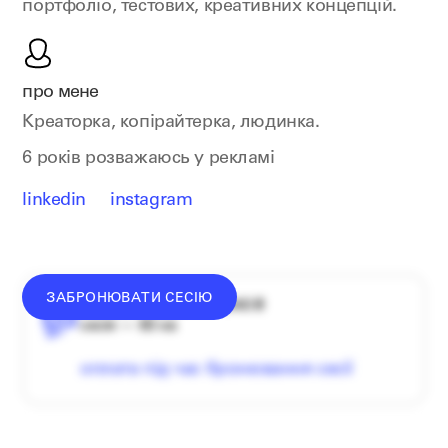
портфоліо, тестових, креативних концепцій.
про мене
Креаторка, копірайтерка, людинка.
6 років розважаюсь у рекламі
linkedin
instagram
ЗАБРОНЮВАТИ СЕСІЮ
середній донат — 1340 ₴
сесія — 60 хв
оплата під час бронювання сесії