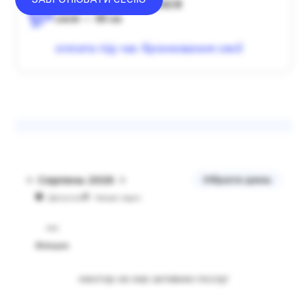
ЗАБРОНЮВАТИ СЕСІЮ
середній донат — 1340 ₴
сесія — 60 хв
оплата під час бронювання сесії