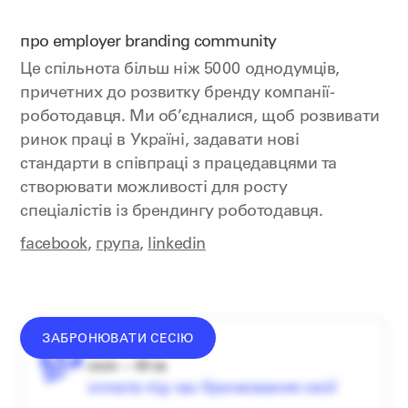
про employer branding community
Це спільнота більш ніж 5000 однодумців,
причетних до розвитку бренду компанії-
роботодавця. Ми об’єдналися, щоб розвивати
ринок праці в Україні, задавати нові
стандарти в співпраці з працедавцями та
створювати можливості для росту
спеціалістів із брендингу роботодавця.
facebook
,
група
,
linkedin
ЗАБРОНЮВАТИ СЕСІЮ
донат —
від
1000
₴
сесія — 60 хв
оплата під час бронювання сесії