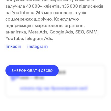
побудованій системі маркетингу компанія
залучила 40 000+ клієнтів, 135 000 підписників
на YouTube та 245 млн охоплень в усіх
соц.мережах щорічно. Консультую
підприємців і маркетологів: стратегія,
аналітика, Meta Ads, Google Ads, SEO, SMM,
YouTube, Telegram Ads.
linkedin
instagram
ЗАБРОНЮВАТИ СЕСІЮ
середній донат — 1340 ₴
сесія — 60 хв
оплата під час бронювання сесії