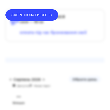
ЗАБРОНЮВАТИ СЕСІЮ
середній донат — 1340 ₴
сесія — 60 хв
оплата під час бронювання сесії