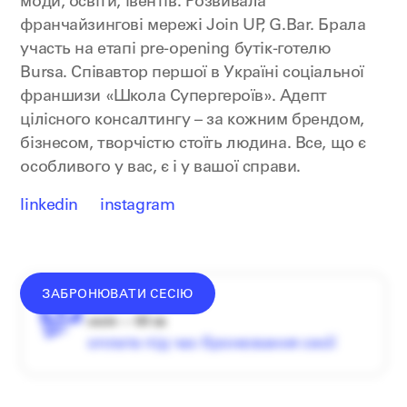
моди, освіти, івентів. Розвивала
франчайзингові мережі Join UP, G.Bar. Брала
участь на етапі pre-opening бутік-готелю
Bursa. Співавтор першої в Україні соціальної
франшизи «Школа Супергероїв». Адепт
цілісного консалтингу – за кожним брендом,
бізнесом, творчістю стоїть людина. Все, що є
особливого у вас, є і у вашої справи.
linkedin
instagram
ЗАБРОНЮВАТИ СЕСІЮ
донат —
від
2000
₴
сесія — 60 хв
оплата під час бронювання сесії