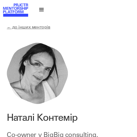
← до інших менторів
Наталі Контемір
Co-owner у BigBig consulting.