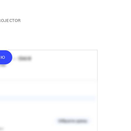
ROJECTOR
ІЮ
донат — 1340 ₴
 хв