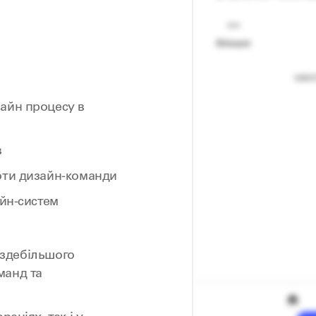
айн процесу в
в
оти дизайн-команди
айн-систем
х здебільшого
манд та