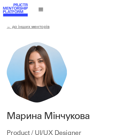
← до інших менторів
Марина Мінчукова
Product / UI/UX Designer