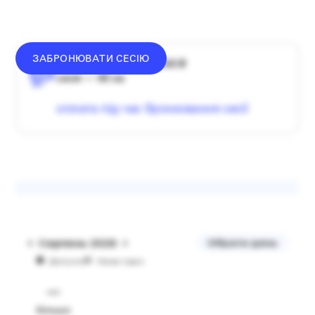
ЗАБРОНЮВАТИ СЕСІЮ
середній донат — 1340 ₴
сесія — 60 хв
оплата під час бронювання сесії