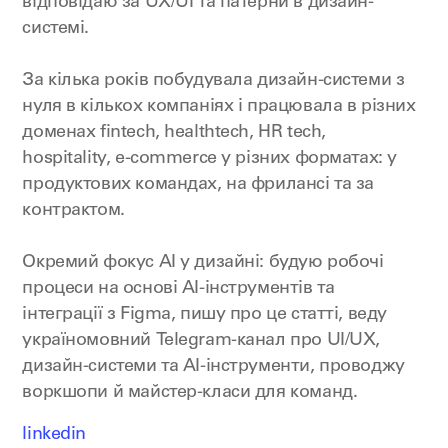
відповідаю за UX/UI та патерни в дизайн-
системі.
За кілька років побудувала дизайн-системи з
нуля в кількох компаніях і працювала в різних
доменах fintech, healthtech, HR tech,
hospitality, e-commerce у різних форматах: у
продуктових командах, на фрилансі та за
контрактом.
Окремий фокус AI у дизайні: будую робочі
процеси на основі AI-інструментів та
інтеграції з Figma, пишу про це статті, веду
україномовний Telegram-канал про UI/UX,
дизайн-системи та AI-інструменти, проводжу
воркшопи й майстер-класи для команд.
linkedin