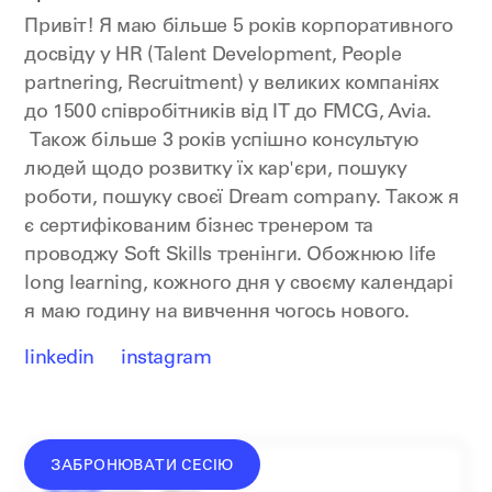
Привіт! Я маю більше 5 років корпоративного
досвіду у HR (Talent Development, People
partnering, Recruitment) у великих компаніях
до 1500 співробітників від IT до FMCG, Avia.
Також більше 3 років успішно консультую
людей щодо розвитку їх кар'єри, пошуку
роботи, пошуку своєї Dream company. Також я
є сертифікованим бізнес тренером та
проводжу Soft Skills тренінги. Обожнюю life
long learning, кожного дня у своєму календарі
я маю годину на вивчення чогось нового.
linkedin
instagram
ЗАБРОНЮВАТИ СЕСІЮ
донат —
від
1500
₴