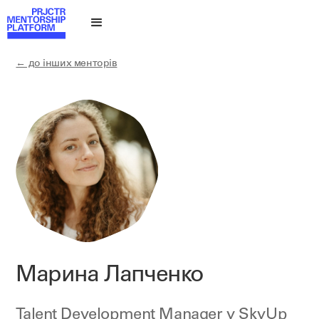
← до інших менторів
Марина Лапченко
Talent Development Manager у
SkyUp