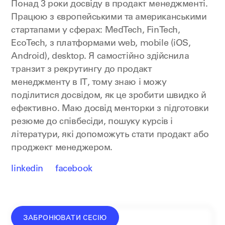
Понад 3 роки досвіду в продакт менеджменті.
Працюю з європейськими та американськими
стартапами у сферах: MedTech, FinTech,
EcoTech, з платформами web, mobile (iOS,
Android), desktop. Я самостійно здійснила
транзит з рекрутингу до продакт
менеджменту в ІТ, тому знаю і можу
поділитися досвідом, як це зробити швидко й
ефективно. Маю досвід менторки з підготовки
резюме до співбесіди, пошуку курсів і
літератури, які допоможуть стати продакт або
проджект менеджером.
linkedin
facebook
ЗАБРОНЮВАТИ СЕСІЮ
донат —
від
1500
₴