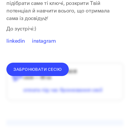
підібрати саме ті ключі, розкрити Твій
потенціал й навчити всього, що отримала
сама із досвіду🌿
До зустрічі:)
linkedin
instagram
ЗАБРОНЮВАТИ СЕСІЮ
середній донат — 1340 ₴
сесія — 60 хв
оплата під час бронювання сесії