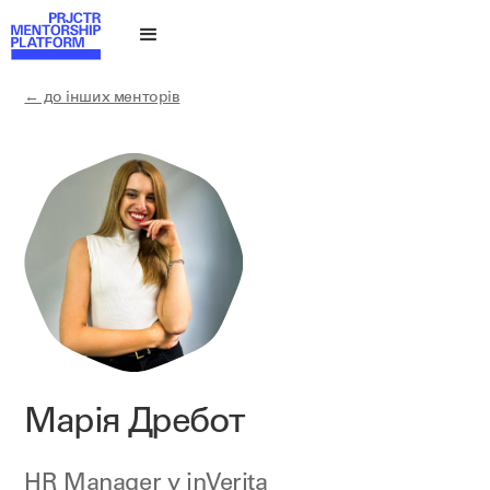
← до інших менторів
Марія Дребот
HR Manager у
inVerita