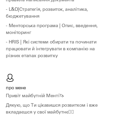
правила написання документа
- L&D|Cтратегія, розвиток, аналітика,
бюджетування
- Менторська програма | Опис, введення,
моніторинг
- HRIS | Які системи обирати та починати
працювати й інтегрувати в компанію на
різних етапах розвитку
про мене
Привіт майбутній Менті🦄
Дякую, що Ти цікавишся розвитком і вже
вкладаєшся у свої майбутнє❤️‍🔥